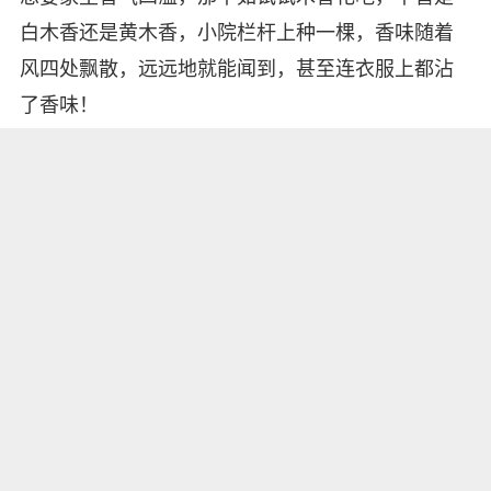
白木香还是黄木香，小院栏杆上种一棵，香味随着
风四处飘散，远远地就能闻到，甚至连衣服上都沾
了香味！
木香养起来也简单，地栽在庭院一角或栏杆下，让
它的藤蔓有个向上爬的支撑；藤蔓越多，分枝越
多，开花的时候香味越足，如果你家木香开花过
多，感觉香味有些熏得难受呢！