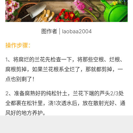
图作者 | laobaa2004
操作步骤：
1、将腐烂的兰花先检查一下，将那些空根、烂根、
腐根剪掉，如果兰花根系全烂了，那就都剪掉，一
点也别剩了！
2、准备腐熟好的纯松针土，兰花下端的芦头2/3处
全都裹在松针里，浇1次透水后，放在散射光好、通
风好的地方养护。
3、都说兰花干养根，湿养叶，所以要保持植料干