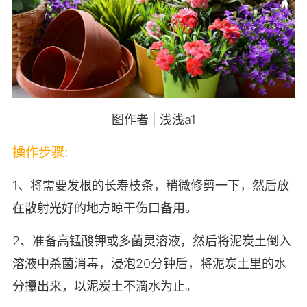
图作者 | 浅浅a1
操作步骤:
1、将需要发根的长寿枝条，稍微修剪一下，然后放
在散射光好的地方晾干伤口备用。
2、准备高锰酸钾或多菌灵溶液，然后将泥炭土倒入
溶液中杀菌消毒，浸泡20分钟后，将泥炭土里的水
分攥出来，以泥炭土不滴水为止。