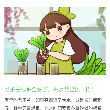
君子兰根系全烂了，丢水苔里捂一捂！
家里的君子兰，如果突然浇了大水，或是长时间积
湿，就会导致烂根，此时咱们要狠心将砍掉的根系