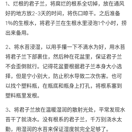
1、烂根的君子兰，将腐烂的根系全切掉，放在通风
好的地方放2-3天的时间，将伤口晾干。之后准备
1％的生根水，将君子兰在生根水里浸泡1个小时，捞
出来备用。
2、将水苔浸湿，以用手攥一下不滴水为好，用水苔
将君子兰下部裹住，然后种在花盆里，保证君子兰
不会歪倒就行。记得花盆要根据君子兰本身大小选
择，但是宁小别大，防止积水导致二次伤害。也可
以找个塑料瓶，在瓶底和瓶身上打孔，将根系塞到
塑料瓶里发根。
3、将君子兰放在温暖湿润的散射光处，平常发现水
苔干了就浇水。没有根系的君子兰，千万别浇水太
勤，用湿润的水苔来保证湿度就完全足够了。