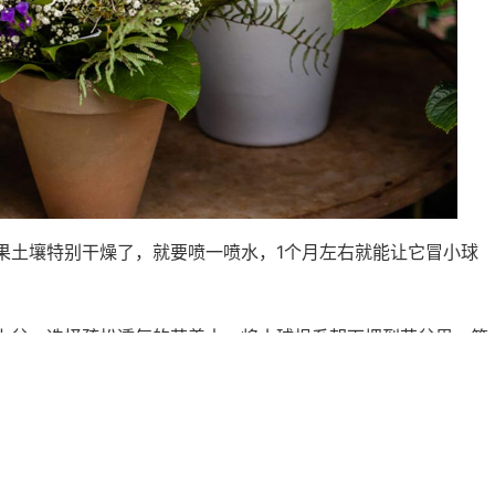
果土壤特别干燥了，就要喷一喷水，1个月左右就能让它冒小球
上盆。选择疏松透气的营养土，将小球根系朝下埋到花盆里，第
百合生长再不断填土。
时间，才能把它养成能开花的种球，所以如果想试试鳞片繁殖的花