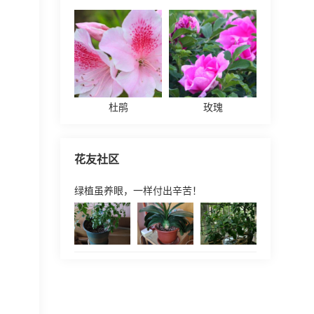
杜鹃
玫瑰
花友社区
绿植虽养眼，一样付出辛苦！