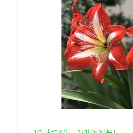
1个球切4半，新叶呼呼长！