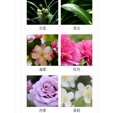
兰花
吊兰
海棠
牡丹
月季
茉莉