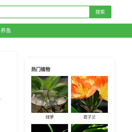
养鱼
热门植物
下
绿萝
君子兰