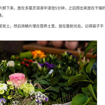
片掰下来，放在多菌灵溶液中浸泡5分钟，之后捞出来放在干燥
掉。
泥炭土，然后将鳞片埋在营养土里，放在散射光处。记得袋子不