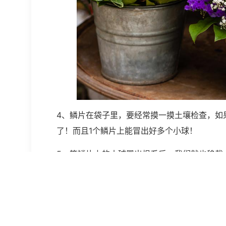
4、鳞片在袋子里，要经常摸一摸土壤检查，如
了！而且1个鳞片上能冒出好多个小球！
5、等鳞片上的小球冒出根系后，我们就也移栽
一次不要覆土太多，2-3cm就够了，之后随着
6、用鳞片种出来的小球，一般要养2-3年的
友，一定要有耐心哦！