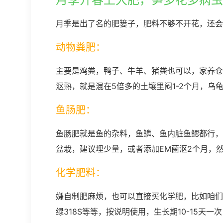
月季是出了名的肥篓子，肥料不够不开花，还会
动物粪肥：
主要是鸡粪，鸭子、牛羊、猪粪也可以，家养仓
沤熟，就是混在5倍多的土壤里闷1-2个月，乌
鱼肠肥：
鱼肠肥就是鱼的杂料，鱼鳞、鱼内脏鱼鳃都行，
盆栽，建议埋少量，或者添加EM菌沤2个月，然
化学肥料：
嫌自制肥麻烦，也可以直接买化学肥，比如咱们
绿318S等等，按说明使用，生长期10-15天一