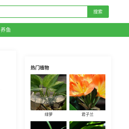
养鱼
热门植物
绿萝
君子兰