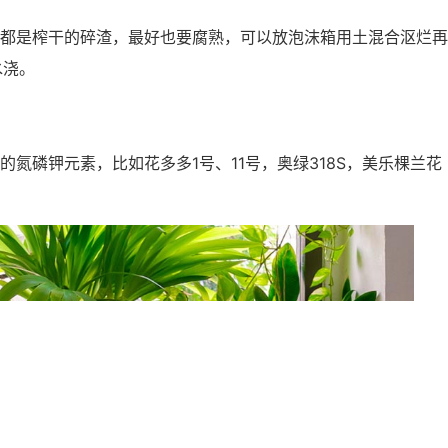
都是榨干的碎渣，最好也要腐熟，可以放泡沫箱用土混合沤烂再
水浇。
氮磷钾元素，比如花多多1号、11号，奥绿318S，美乐棵兰花