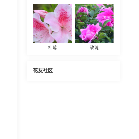
杜鹃
玫瑰
花友社区