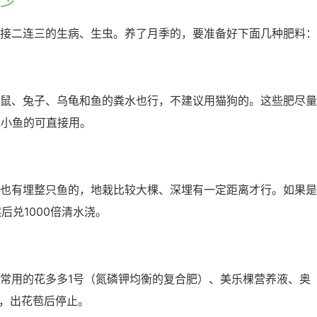
接二连三的生病、生虫。养了月季的，要准备好下面几种肥料：
鼠、兔子、乌龟和鱼的粪水也行，不建议用猫狗的。这些肥尽量
龟小鱼的可直接用。
也有埋整只鱼的，地栽比较大棵、深埋有一定距离才行。如果是
后兑1000倍清水浇。
常用的花多多1号（氮磷钾均衡的复合肥）、美乐棵营养液、奥
次，出花苞后停止。