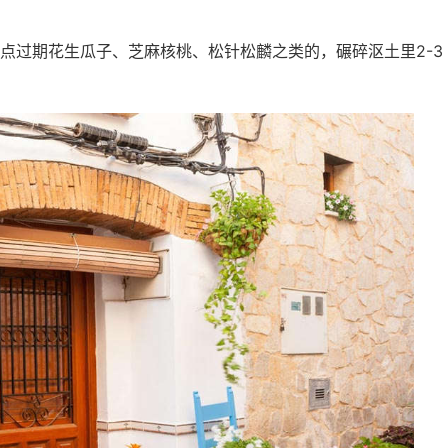
点过期花生瓜子、芝麻核桃、松针松麟之类的，碾碎沤土里2-3