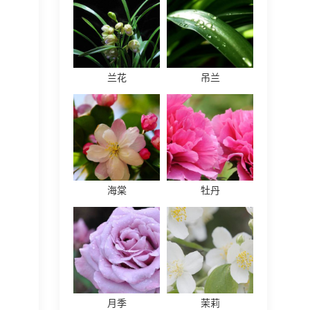
兰花
吊兰
海棠
牡丹
月季
茉莉