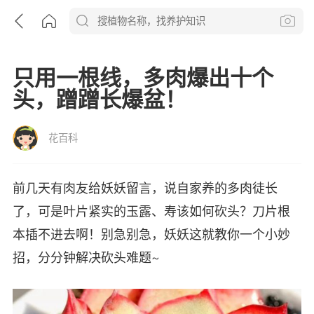
只用一根线，多肉爆出十个
头，蹭蹭长爆盆！
花百科
前几天有肉友给妖妖留言，说自家养的多肉徒长
了，可是叶片紧实的玉露、寿该如何砍头？刀片根
本插不进去啊！别急别急，妖妖这就教你一个小妙
招，分分钟解决砍头难题~