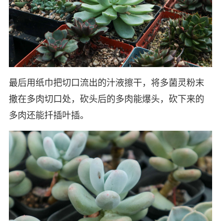
最后用纸巾把切口流出的汁液擦干，将多菌灵粉末
撒在多肉切口处，砍头后的多肉能爆头，砍下来的
多肉还能扦插叶插。