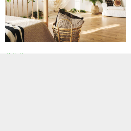
茉莉花
茉莉花洁白无瑕，芳香怡人，某种程度上代表了坚
贞、纯洁；它就像一位淡雅宁静的花仙子，为浮躁
的生活增添了一抹诗意。
性格特质
喜欢茉莉花的人，总是把生活打理得井井有条，情
感细腻丰富，重情重义，对待朋友和爱人会用心付