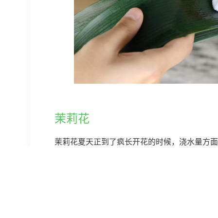
茉莉花
茉莉花夏天正到了疯长开花的时候，浇水量方面
浇水方法：
1、夏天给茉莉浇水，室外一般2-3天浇1次透
2、浇水的时候可以掺点白醋或维生素c，改善