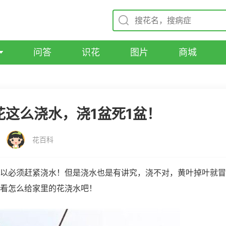
问答
识花
图片
商城
花这么浇水，浇1盆死1盆！
花百科
以必须赶紧浇水！但是浇水也是有讲究，浇不对，黄叶掉叶就冒
看怎么给家里的花浇水吧！