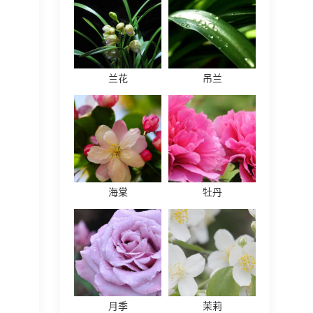
兰花
吊兰
海棠
牡丹
月季
茉莉