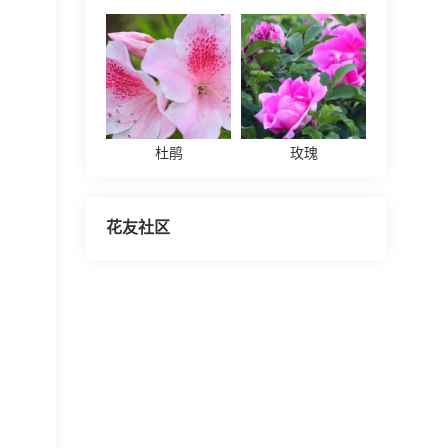
杜鹃
玫瑰
花友社区