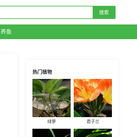
养鱼
热门植物
绿萝
君子兰